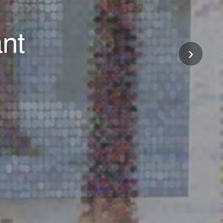
ant
›